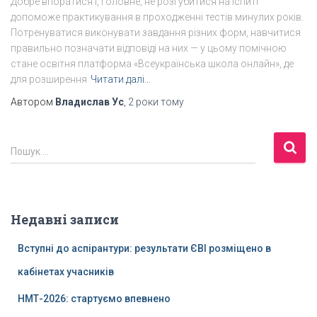
Добре впоратися і, головне, не розгубитися на іспиті
допоможе практикування в проходженні тестів минулих років.
Потренуватися виконувати завдання різних форм, навчитися
правильно позначати відповіді на них — у цьому помічною
стане освітня платформа «Всеукраїнська школа онлайн», де
для розширення
Читати далі…
Автором
Владислав Ус
,
2 роки
тому
П
Пошук …
о
ш
у
к
Недавні записи
:
Вступні до аспірантури: результати ЄВІ розміщено в
кабінетах учасників
НМТ-2026: стартуємо впевнено