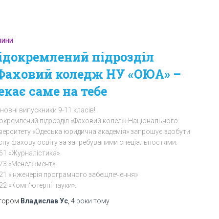
ВИНИ
ідокремлений підрозділ
Фаховий коледж НУ «ОЮА» –
екає саме на тебе
овні випускники 9-11 класів!
докремлений підрозділ «Фаховий коледж Національного
іверситету «Одеська юридична академія» запрошує здобути
існу фахову освіту за затребуваними спеціальностями:
061 «Журналістика»
073 «Менеджмент»
121 «Інженерія програмного забещпечення»
22 «Комп‘ютерні науки».
тором
Владислав Ус
,
4 роки
тому