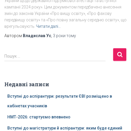
України щодо державної підсумкової атестації та вступної
кампанії 2024 року». Цим документом передбачено внесення
змін до законів України «Про вищу освіту», «Про фахову
передвищу освіту» та «Про повну загальну середню освіту», що
врегульовують
Читати далі…
Автором
Владислав Ус
,
3 роки
тому
П
Пошук …
о
ш
у
к
Недавні записи
:
Вступні до аспірантури: результати ЄВІ розміщено в
кабінетах учасників
НМТ-2026: стартуємо впевнено
Вступні до магістратури й аспірантури: яким буде єдиний