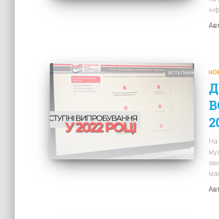
ін
Ав
НО
Д
В
2
На
му
зв
ма
Ав