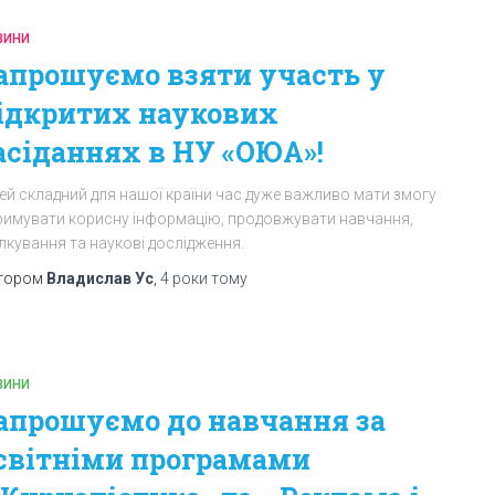
ВИНИ
апрошуємо взяти участь у
ідкритих наукових
асіданнях в НУ «ОЮА»!
цей складний для нашої країни час дуже важливо мати змогу
римувати корисну інформацію, продовжувати навчання,
лкування та наукові дослідження.
тором
Владислав Ус
,
4 роки
тому
ВИНИ
апрошуємо до навчання за
світніми програмами