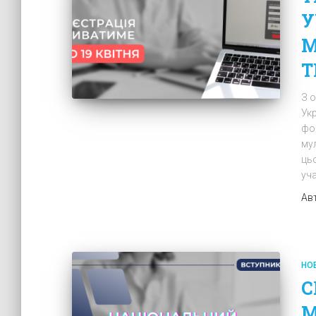
У
М
Т
З о
Ук
фо
му
ць
уча
Ав
НО
С
М