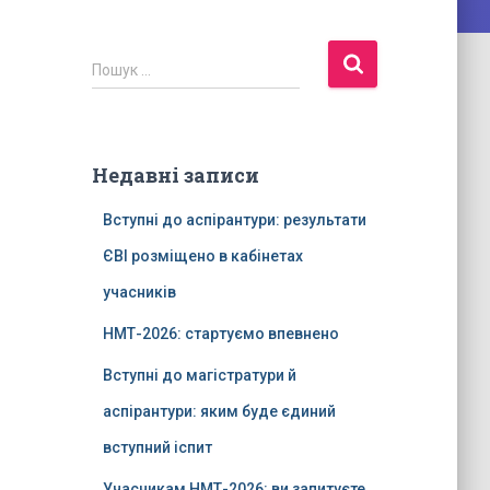
Пошук …
Недавні записи
Вступні до аспірантури: результати
ЄВІ розміщено в кабінетах
учасників
НМТ-2026: стартуємо впевнено
Вступні до магістратури й
аспірантури: яким буде єдиний
вступний іспит
Учасникам НМТ-2026: ви запитуєте