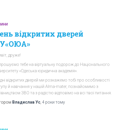
ВИНИ
ень відкритих дверей
У«ОЮА»
віт, друже!
прошуємо тебе на віртуальну подорож до Національного
іверситету «Одеська юридична академія».
дні відкритих дверей ми розкажемо тобі про особливості
тупу й навчання у нашій Alma-mater, познайомимо з
івництвом ЗВО та з радістю відповімо на всі твої питання.
тором
Владислав Ус
,
4 роки
тому
ВИНИ