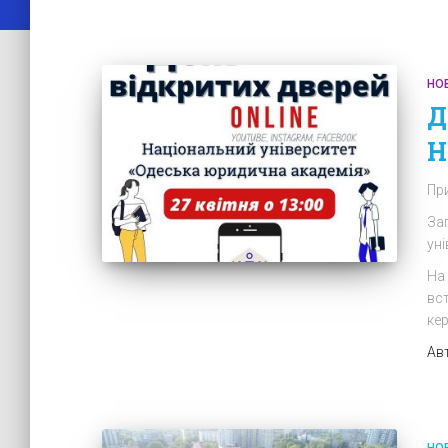
НО
Д
Н
При
За
ун
На 
вс
кер
Ав
НО