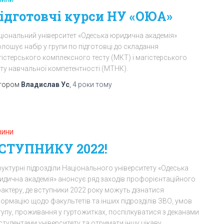
ідготовчі курси НУ «ОЮА»
ціональний університет «Одеська юридична академія»
лошує набір у групи по підготовці до складання
гістерського комплексного тесту (МКТ) і магістерського
сту навчальної компетентності (МТНК).
тором
Владислав Ус
,
4 роки
тому
ВИНИ
СТУПНИКУ 2022!
уктурні підрозділи Національного університету «Одеська
идична академія» анонсує ряд заходів профорієнтаційного
актеру, де вступники 2022 року можуть дізнатися
ормацію щодо факультетів та інших підрозділів ЗВО, умов
тупу, проживання у гуртожитках, поспілкуватися з деканами
студентами університету та отримати іншу цікаву