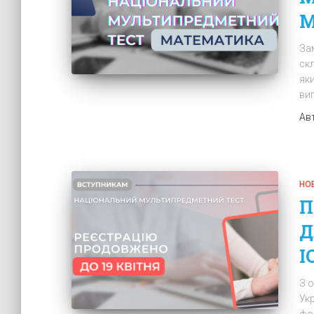
М
За
ск
як
ви
Ав
НО
П
Д
І
З о
Ук
фо