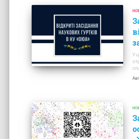
НО
З
в
з
У 
от
спі
Ав
НО
З
о