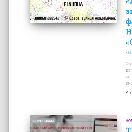
«
з
ф
Н
«
Фак
доп
св
ана
Ав
НО
Т