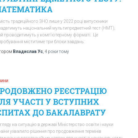
АТЕМАТИКА
мість традиційного ЗНО лише у 2022 році випускники
ладатимуть національний мультипредметний тест (НМТ),
ий проводитимуть у комп’ютерному форматі. Це
пробування міститиме три блоки завдань:
тором
Владислав Ус
,
4 роки
тому
ВИНИ
РОДОВЖЕНО РЕЄСТРАЦІЮ
ЛЯ УЧАСТІ У ВСТУПНИХ
СПИТАХ ДО БАКАЛАВРАТУ
гляду на ситуацію в державі Міністерство освіти і науки
раїни ухвалило рішення про продовження термінів
рмування реєстраційних карток для участі в національному