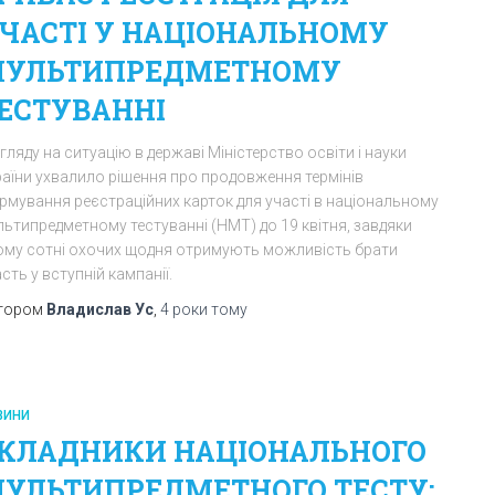
ЧАСТІ У НАЦІОНАЛЬНОМУ
УЛЬТИПРЕДМЕТНОМУ
ЕСТУВАННІ
гляду на ситуацію в державі Міністерство освіти і науки
раїни ухвалило рішення про продовження термінів
рмування реєстраційних карток для участі в національному
льтипредметному тестуванні (НМТ) до 19 квітня, завдяки
ому сотні охочих щодня отримують можливість брати
сть у вступній кампанії.
тором
Владислав Ус
,
4 роки
тому
ВИНИ
КЛАДНИКИ НАЦІОНАЛЬНОГО
УЛЬТИПРЕДМЕТНОГО ТЕСТУ: