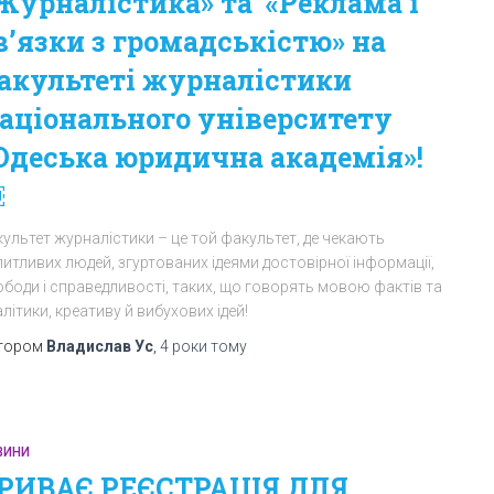
Журналістика» та «Реклама і
в’язки з громадськістю» на
акультеті журналістики
аціонального університету
Одеська юридична академія»!
￼
ультет журналістики – це той факультет, де чекають
итливих людей, згуртованих ідеями достовірної інформації,
ободи і справедливості, таких, що говорять мовою фактів та
літики, креативу й вибухових ідей!
тором
Владислав Ус
,
4 роки
тому
ВИНИ
РИВАЄ РЕЄСТРАЦІЯ ДЛЯ