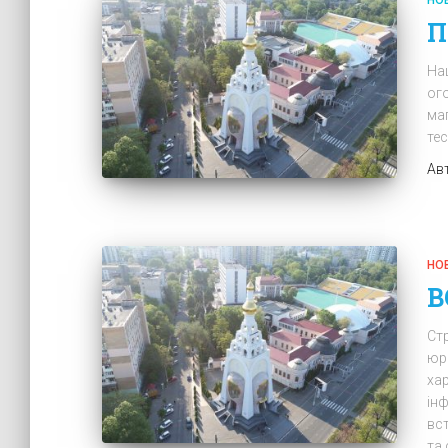
П
На
ого
ма
те
Ав
НО
В
Стр
юр
хар
інф
вс
та 