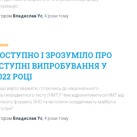
формацію.
тором
Владислав Ус
,
4 роки
тому
ВИНИ
ОСТУПНО І ЗРОЗУМІЛО ПРО
СТУПНІ ВИПРОБУВАННЯ У
022 РОЦІ
 що варто зважати, готуючись до національного
льтипредметного тесту (НМТ)? Чим відрізнятиметься НМТ від
ичного формату ЗНО та які іспити складатимуть майбутні
гістри?
тором
Владислав Ус
,
4 роки
тому