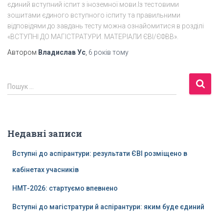
єдиний вступний іспит з іноземної мови.Із тестовими
зошитами єдиного вступного іспиту та правильними
відповідями до завдань тесту можна ознайомитися в розділі
«ВСТУПНІ ДО МАГІСТРАТУРИ. МАТЕРІАЛИ ЄВІ/ЄФВВ».
Автором
Владислав Ус
,
6 років
тому
П
Пошук …
о
ш
у
к
Недавні записи
:
Вступні до аспірантури: результати ЄВІ розміщено в
кабінетах учасників
НМТ-2026: стартуємо впевнено
Вступні до магістратури й аспірантури: яким буде єдиний