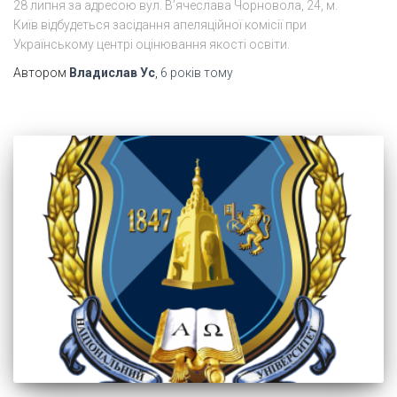
28 липня за адресою вул. В’ячеслава Чорновола, 24, м.
Київ відбудеться засідання апеляційної комісії при
Українському центрі оцінювання якості освіти.
Автором
Владислав Ус
,
6 років
тому