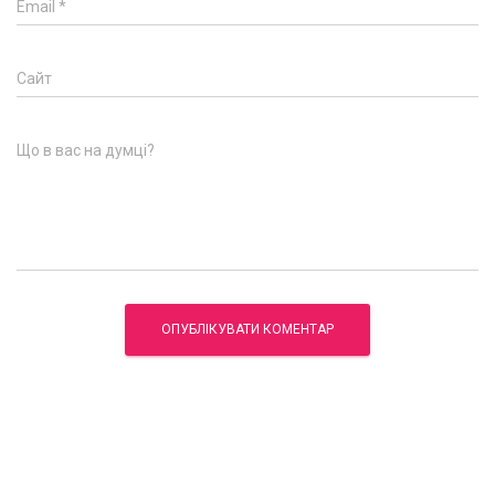
Email
*
Сайт
Що в вас на думці?