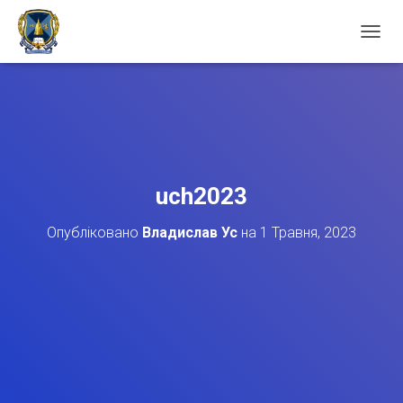
П
Е
Р
Е
М
К
Н
У
Т
uch2023
И
Н
Опубліковано
Владислав Ус
на
1 Травня, 2023
А
В
І
Г
А
Ц
І
Ю