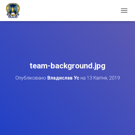
П
Е
Р
Е
М
К
Н
У
Т
team-background.jpg
И
Н
Опубліковано
Владислав Ус
на
13 Квітня, 2019
А
В
І
Г
А
Ц
І
Ю