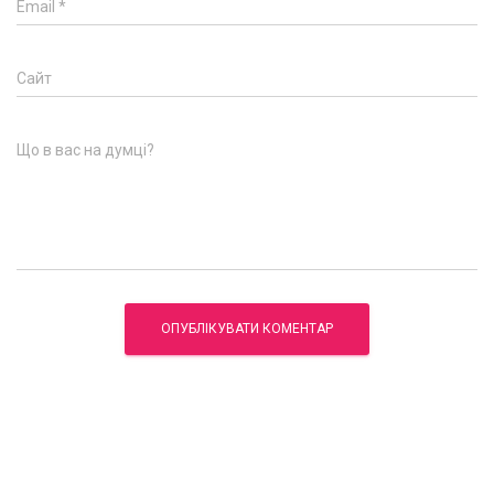
Email
*
Сайт
Що в вас на думці?