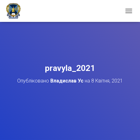
П
Е
Р
Е
М
К
Н
У
Т
pravyla_2021
И
Н
Опубліковано
Владислав Ус
на
8 Квітня, 2021
А
В
І
Г
А
Ц
І
Ю