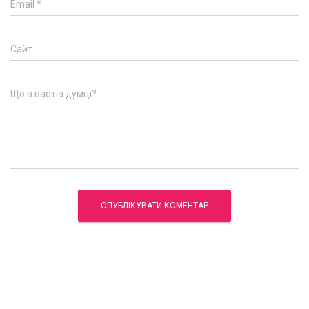
Email
*
Сайт
Що в вас на думці?