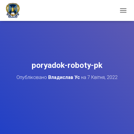
П
Е
Р
Е
М
К
Н
У
Т
poryadok-roboty-pk
И
Н
Опубліковано
Владислав Ус
на
7 Квітня, 2022
А
В
І
Г
А
Ц
І
Ю