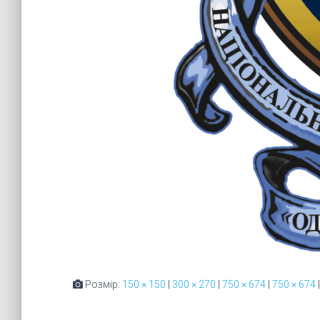
Розмір:
150 × 150
|
300 × 270
|
750 × 674
|
750 × 674
|