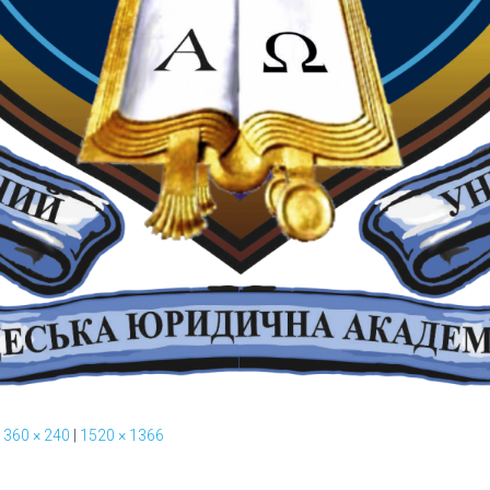
360 × 240
|
1520 × 1366