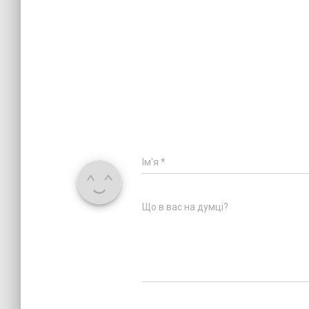
Ім'я
*
Що в вас на думці?