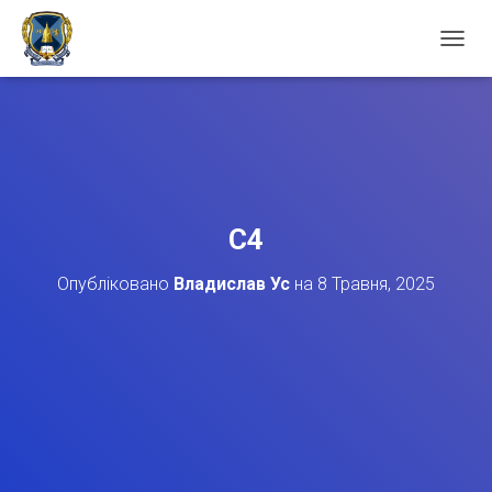
П
Е
Р
Е
М
К
Н
У
Т
C4
И
Н
Опубліковано
Владислав Ус
на
8 Травня, 2025
А
В
І
Г
А
Ц
І
Ю