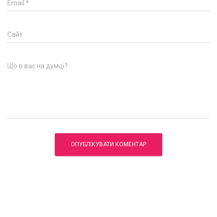
Email
*
Сайт
Що в вас на думці?