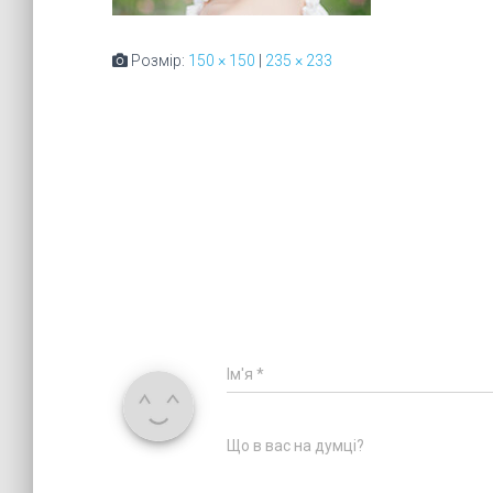
Розмір:
150 × 150
|
235 × 233
Ім'я
*
Що в вас на думці?