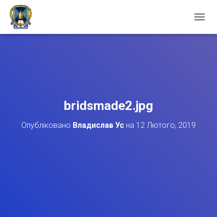
П
Е
Р
Е
М
К
Н
У
Т
bridsmade2.jpg
И
Н
Опубліковано
Владислав Ус
на
12 Лютого, 2019
А
В
І
Г
А
Ц
І
Ю