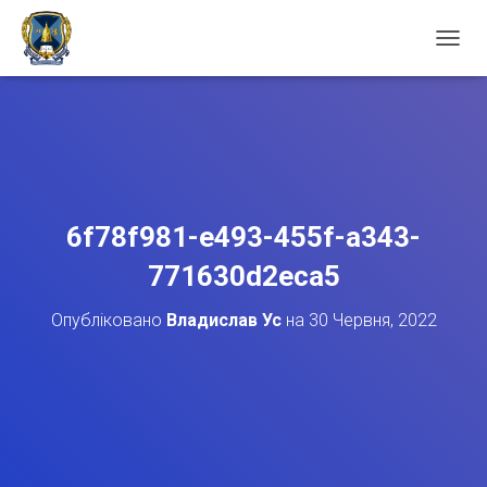
П
Е
Р
Е
М
К
Н
У
Т
6f78f981-e493-455f-a343-
И
Н
771630d2eca5
А
В
Опубліковано
Владислав Ус
на
30 Червня, 2022
І
Г
А
Ц
І
Ю