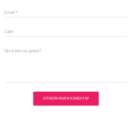
Email
*
Сайт
Що в вас на думці?