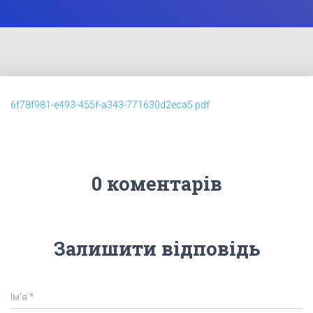
6f78f981-e493-455f-a343-771630d2eca5.pdf
0 коментарів
Залишити відповідь
Ім'я
*