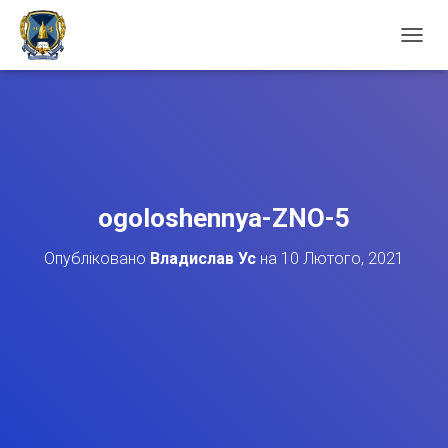
П
Е
Р
Е
М
К
Н
У
Т
ogoloshennya-ZNO-5
И
Н
Опубліковано
Владислав Ус
на
10 Лютого, 2021
А
В
І
Г
А
Ц
І
Ю