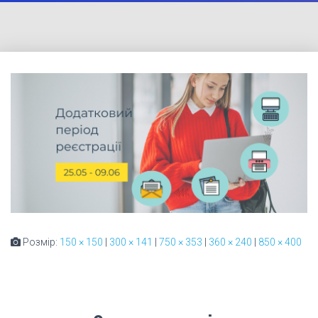
Розмір:
150 × 150
|
300 × 141
|
750 × 353
|
360 × 240
|
850 × 400