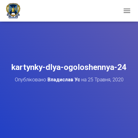
П
Е
Р
Е
М
К
Н
У
Т
kartynky-dlya-ogoloshennya-24
И
Н
Опубліковано
Владислав Ус
на
25 Травня, 2020
А
В
І
Г
А
Ц
І
Ю