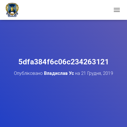
П
Е
Р
Е
М
К
Н
У
Т
5dfa384f6c06c234263121
И
Н
Опубліковано
Владислав Ус
на
21 Грудня, 2019
А
В
І
Г
А
Ц
І
Ю