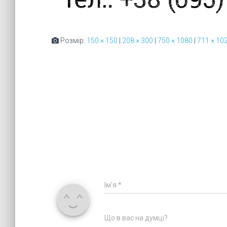
Розмір:
150 × 150
|
208 × 300
|
750 × 1080
|
711 × 10
Ім'я
*
Що в вас на думці?