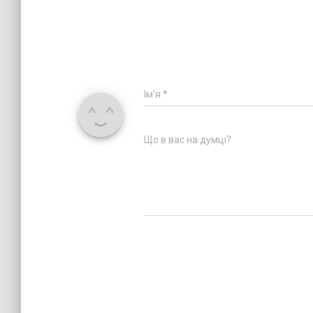
Ім'я
*
Що в вас на думці?