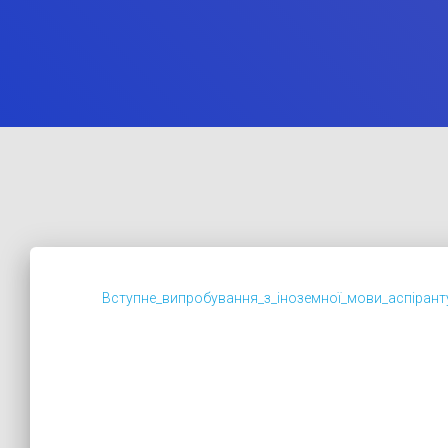
Вступне_випробування_з_іноземної_мови_аспірант