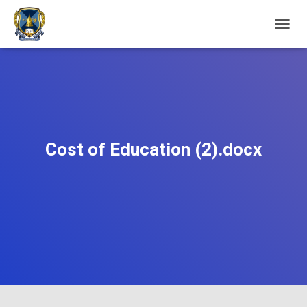
П
Е
Р
Е
М
К
Н
У
Т
Cost of Education (2).docx
И
Н
А
В
І
Г
А
Ц
І
Ю