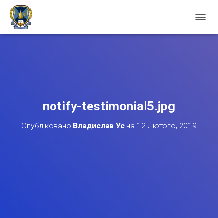
П
Е
Р
Е
М
К
Н
У
Т
notify-testimonial5.jpg
И
Н
Опубліковано
Владислав Ус
на
12 Лютого, 2019
А
В
І
Г
А
Ц
І
Ю