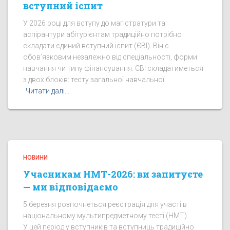
вступний іспит
У 2026 році для вступу до магістратури та
аспірантури абітурієнтам традиційно потрібно
складати єдиний вступний іспит (ЄВІ). Він є
обов’язковим незалежно від спеціальності, форми
навчання чи типу фінансування. ЄВІ складатиметься
з двох блоків: тесту загальної навчальної
Читати далі…
НОВИНИ
Учасникам НМТ-2026: ви запитуєте
— ми відповідаємо
5 березня розпочнеться реєстрація для участі в
національному мультипредметному тесті (НМТ).
У цей період у вступників та вступниць традиційно