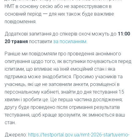
НМТ в основну сесію або не зареєструвався в
основний період 一 для них також буде важливе
повідомлення.
Додаткові запитання до спікерів охочі можуть до
11:00
20 травня
поставити
за посиланням.
Раніше ми повідомляли про проведення анонімного
опитування щодо того, як вступники почуваються перед
іспитами, що впливає на їхній емоційний стан і яка
підтримка може знадобитися. Просимо учасників та
учасниць, які ще не заповнили анкети, розміщеної в
персональному кабінеті, знайти до дня тестування 15
хвилин і зробити це. Це перша частина дослідження;
другу буде проведено після отримання результатів
тестування, щоб краще зрозуміти, як змінюється ваш
стан.
Джерело:
https://testportal.gov.ua/nmt-2026-startuyemo-