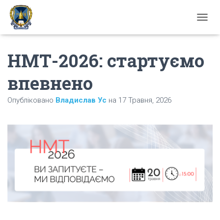
П
Е
Р
НМТ-2026: стартуємо
Е
М
К
впевнено
Н
У
Опубліковано
Владислав Ус
на
17 Травня, 2026
Т
И
Н
А
В
І
Г
А
Ц
І
Ю