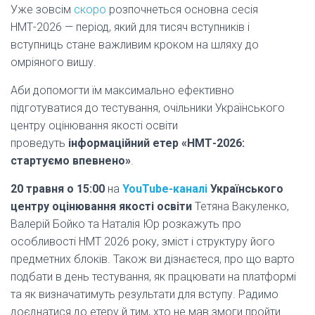
Уже зовсім
скоро
розпочнеться основна сесія
НМТ-2026 — період, який для тисяч вступників і
вступниць стане важливим кроком на шляху до
омріяного вишу.
Аби допомогти їм максимально ефективно
підготуватися до тестування, очільники Українського
центру оцінювання якості освіти
проведуть
інформаційний етер «НМТ-2026:
стартуємо впевнено»
.
20 травня о 15:00
на
YouTube-каналі
Українського
центру оцінювання якості освіти
Тетяна Вакуленко,
Валерій Бойко та Наталія Юр розкажуть про
особливості НМТ 2026 року, зміст і структуру його
предметних блоків. Також ви дізнаєтеся, про що варто
подбати в день тестування, як працювати на платформі
та як визначатимуть результати для вступу. Радимо
доєднатися до етеру й тим, хто не мав змоги пройти