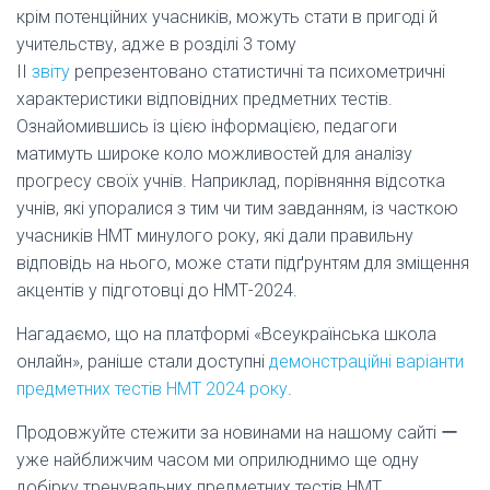
крім потенційних учасників, можуть стати в пригоді й
учительству, адже в розділі 3 тому
ІІ
звіту
репрезентовано статистичні та психометричні
характеристики відповідних предметних тестів.
Ознайомившись із цією інформацією, педагоги
матимуть широке коло можливостей для аналізу
прогресу своїх учнів. Наприклад, порівняння відсотка
учнів, які упоралися з тим чи тим завданням, із часткою
учасників НМТ минулого року, які дали правильну
відповідь на нього, може стати підґрунтям для зміщення
акцентів у підготовці до НМТ-2024.
Нагадаємо, що на платформі «Всеукраїнська школа
онлайн», раніше стали доступні
демонстраційні варіанти
предметних тестів НМТ 2024 року
.
Продовжуйте стежити за новинами на нашому сайті ー
уже найближчим часом ми оприлюднимо ще одну
добірку тренувальних предметних тестів НМТ.