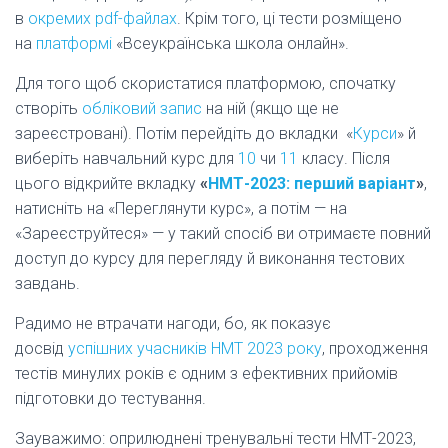
в
окремих pdf-файлах
. Крім того, ці тести розміщено
на
платформі
«Всеукраїнська школа онлайн».
Для того щоб скористатися платформою, спочатку
створіть
обліковий запис
на ній (якщо ще не
зареєстровані). Потім перейдіть до вкладки «
Курси
» й
виберіть навчальний курс для
10
чи
11
класу. Після
цього відкрийте вкладку
«
НМТ-2023: перший варіант
»
,
натисніть на «Переглянути курс», а потім — на
«Зареєструйтеся» — у такий спосіб ви отримаєте повний
доступ до курсу для перегляду й виконання тестових
завдань.
Радимо не втрачати нагоди, бо, як показує
досвід
успішних учасників НМТ 2023 року
, проходження
тестів минулих років є одним з ефективних прийомів
підготовки до тестування.
Зауважимо: оприлюднені тренувальні тести НМТ-2023,