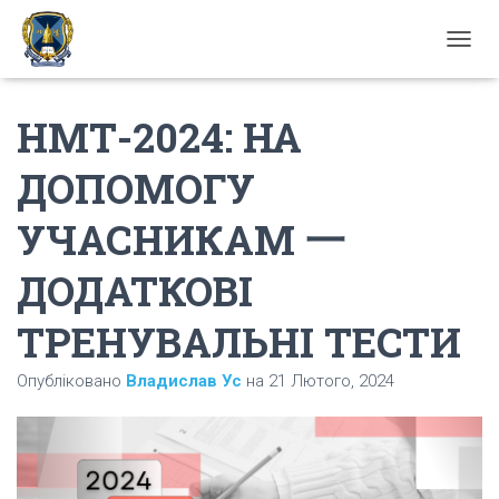
П
Е
Р
НМТ-2024: НА
Е
М
К
ДОПОМОГУ
Н
У
УЧАСНИКАМ 一
Т
И
Н
ДОДАТКОВІ
А
В
ТРЕНУВАЛЬНІ ТЕСТИ
І
Г
А
Опубліковано
Владислав Ус
на
21 Лютого, 2024
Ц
І
Ю