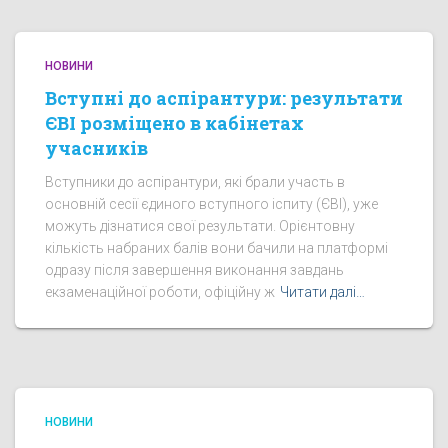
НОВИНИ
Вступні до аспірантури: результати
ЄВІ розміщено в кабінетах
учасників
Вступники до аспірантури, які брали участь в
основній сесії єдиного вступного іспиту (ЄВІ), уже
можуть дізнатися свої результати. Орієнтовну
кількість набраних балів вони бачили на платформі
одразу після завершення виконання завдань
екзаменаційної роботи, офіційну ж
Читати далі…
НОВИНИ