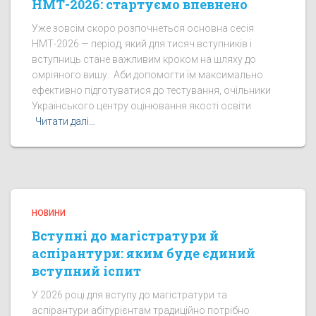
НМТ-2026: стартуємо впевнено
Уже зовсім скоро розпочнеться основна сесія
НМТ-2026 — період, який для тисяч вступників і
вступниць стане важливим кроком на шляху до
омріяного вишу. Аби допомогти їм максимально
ефективно підготуватися до тестування, очільники
Українського центру оцінювання якості освіти
Читати далі…
НОВИНИ
Вступні до магістратури й
аспірантури: яким буде єдиний
вступний іспит
У 2026 році для вступу до магістратури та
аспірантури абітурієнтам традиційно потрібно