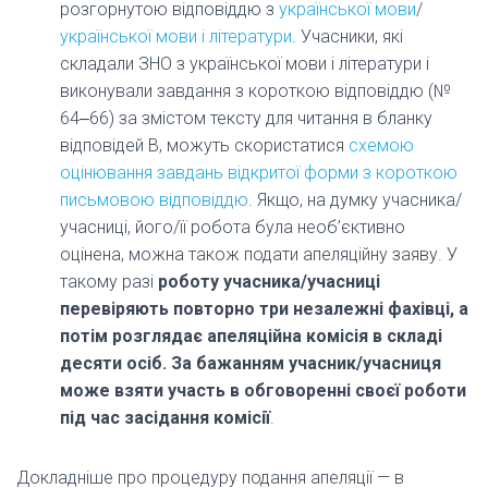
розгорнутою відповіддю з
української мови
/
української мови і літератури
. Учасники, які
складали ЗНО з української мови і літератури і
виконували завдання з короткою відповіддю (№
64‒66) за змістом тексту для читання в бланку
відповідей В, можуть скористатися
схемою
оцінювання завдань відкритої форми з короткою
письмовою відповіддю
. Якщо, на думку учасника/
учасниці, його/її робота була необ’єктивно
оцінена, можна також подати апеляційну заяву. У
такому разі
роботу учасника/учасниці
перевіряють повторно три незалежні фахівці, а
потім розглядає апеляційна комісія в складі
десяти осіб. За бажанням учасник/учасниця
може взяти участь в обговоренні своєї роботи
під час засідання комісії
.
Докладніше про процедуру подання апеляції — в