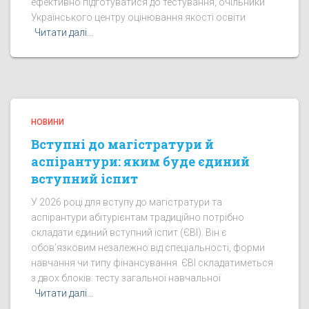
ефективно підготуватися до тестування, очільники
Українського центру оцінювання якості освіти
Читати далі…
НОВИНИ
Вступні до магістратури й
аспірантури: яким буде єдиний
вступний іспит
У 2026 році для вступу до магістратури та
аспірантури абітурієнтам традиційно потрібно
складати єдиний вступний іспит (ЄВІ). Він є
обов’язковим незалежно від спеціальності, форми
навчання чи типу фінансування. ЄВІ складатиметься
з двох блоків: тесту загальної навчальної
Читати далі…