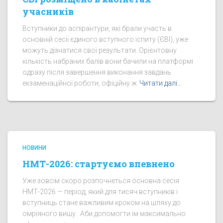
учасників
Вступники до аспірантури, які брали участь в
основній сесії єдиного вступного іспиту (ЄВІ), уже
можуть дізнатися свої результати. Орієнтовну
кількість набраних балів вони бачили на платформі
одразу після завершення виконання завдань
екзаменаційної роботи, офіційну ж
Читати далі…
НОВИНИ
НМТ-2026: стартуємо впевнено
Уже зовсім скоро розпочнеться основна сесія
НМТ-2026 — період, який для тисяч вступників і
вступниць стане важливим кроком на шляху до
омріяного вишу. Аби допомогти їм максимально