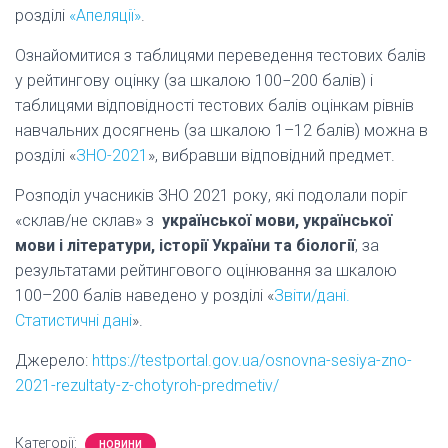
розділі
«Апеляції»
.
Ознайомитися з таблицями переведення тестових балів
у рейтингову оцінку (за шкалою 100−200 балів) і
таблицями відповідності тестових балів оцінкам рівнів
навчальних досягнень (за шкалою 1–12 балів) можна в
розділі «
ЗНО-2021
», вибравши відповідний предмет.
Розподіл учасників ЗНО 2021 року, які подолали поріг
«склав/не склав» з
української мови, української
мови і літератури, історії України та біології
, за
результатами рейтингового оцінювання за шкалою
100–200 балів наведено у розділі «
Звіти/дані.
Статистичні дані
».
Джерело:
https://testportal.gov.ua/osnovna-sesiya-zno-
2021-rezultaty-z-chotyroh-predmetiv/
Категорії:
НОВИНИ