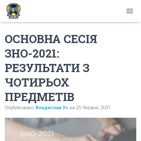
П
Е
Р
ОСНОВНА СЕСІЯ
Е
М
К
ЗНО-2021:
Н
У
РЕЗУЛЬТАТИ З
Т
И
Н
ЧОТИРЬОХ
А
В
ПРЕДМЕТІВ
І
Г
А
Опубліковано
Владислав Ус
на
25 Червня, 2021
Ц
І
Ю