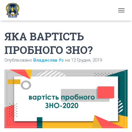
П
Е
Р
ЯКА ВАРТІСТЬ
Е
М
К
ПРОБНОГО ЗНО?
Н
У
Опубліковано
Владислав Ус
на
12 Грудня, 2019
Т
И
Н
А
В
І
Г
А
Ц
І
Ю