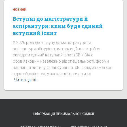
НОВИНИ
Вступні до магістратури й
аспірантури: яким буде єдиний
вступний іспит
У 2026 році для вступу до магістратури та
аспірантури абітурієнтам традиційно потрібно
складати єдиний вступний іспит (ЄВІ). Він є
обов’язковим незалежно від спеціальності, форми
навчання чи типу фінансування. ЄВІ складатиметься
з двох блоків: тесту загальної навчальної
Читати далі…
ІНФОРМАЦІЯ ПРИЙМАЛЬНОЇ КОМІСІЇ