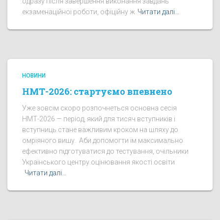
одразу після завершення виконання завдань
екзаменаційної роботи, офіційну ж
Читати далі…
НОВИНИ
НМТ-2026: стартуємо впевнено
Уже зовсім скоро розпочнеться основна сесія
НМТ-2026 — період, який для тисяч вступників і
вступниць стане важливим кроком на шляху до
омріяного вишу. Аби допомогти їм максимально
ефективно підготуватися до тестування, очільники
Українського центру оцінювання якості освіти
Читати далі…