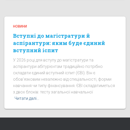
НОВИНИ
Вступні до магістратури й
аспірантури: яким буде єдиний
вступний іспит
У 2026 році для вступу до магістратури та
аспірантури абітурієнтам традиційно потрібно
складати єдиний вступний іспит (ЄВІ). Він є
обов’язковим незалежно від спеціальності, форми
навчання чи типу фінансування. ЄВІ складатиметься
з двох блоків: тесту загальної навчальної
Читати далі…