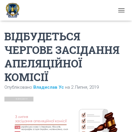
П
Е
Р
ВІДБУДЕТЬСЯ
Е
М
К
ЧЕРГОВЕ ЗАСІДАННЯ
Н
У
АПЕЛЯЦІЙНОЇ
Т
И
Н
КОМІСІЇ
А
В
Опубліковано
Владислав Ус
на
2 Липня, 2019
І
Г
А
Ц
І
Ю