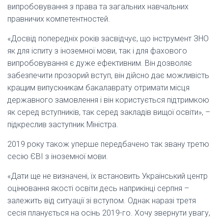
випробовування з права та загальних навчальних
правничих компетентностей.
«Досвід попередніх років засвідчує, що інструмент ЗНО
як для іспиту з іноземної мови, так і для фахового
випробовування є дуже ефективним. Він дозволяє
забезпечити прозорий вступ, він дійсно дає можливість
кращим випускникам бакалаврату отримати місця
державного замовлення і він користується підтримкою
як серед вступників, так серед закладів вищої освіти», –
підкреслив заступник Міністра.
2019 року також уперше передбачено так звану третю
сесію ЄВІ з іноземної мови.
«Дати ще не визначені, їх встановить Український центр
оцінювання якості освіти десь наприкінці серпня –
залежить від ситуації зі вступом. Однак наразі третя
сесія планується на осінь 2019-го. Хочу звернути увагу,