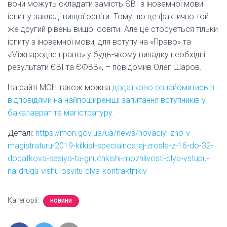
вони можуть складати замість ЄВІ з іноземної мови
іспит у закладі вищої освіти. Тому що це фактично той
же другий рівень вищої освіти. Але це стосується тільки
іспиту з іноземної мови, для вступу на «Право» та
«Міжнародне право» у будь-якому випадку необхідні
результати ЄВІ та ЄФВВ», – повідомив Олег Шаров.
На сайті МОН також можна
додатково ознайомитись з
відповідями на найпоширеніші запитання вступників у
бакалаврат та магістратуру.
Деталі:
https://mon.gov.ua/ua/news/novaciyi-zno-v-
magistraturu-2019-kilkist-specialnostej-zrosla-z-16-do-32-
dodatkova-sesiya-ta-gnuchkishi-mozhlivosti-dlya-vstupu-
na-drugu-vishu-osvitu-dlya-kontraktnikiv
Категорії:
НОВИНИ