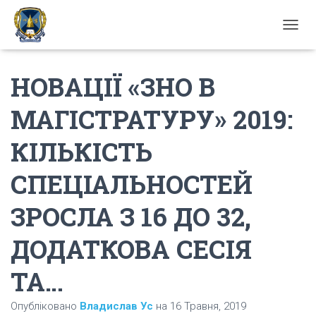
П
Е
Р
НОВАЦІЇ «ЗНО В
Е
М
К
МАГІСТРАТУРУ» 2019:
Н
У
КІЛЬКІСТЬ
Т
И
Н
СПЕЦІАЛЬНОСТЕЙ
А
В
ЗРОСЛА З 16 ДО 32,
І
Г
А
ДОДАТКОВА СЕСІЯ
Ц
І
ТА…
Ю
Опубліковано
Владислав Ус
на
16 Травня, 2019