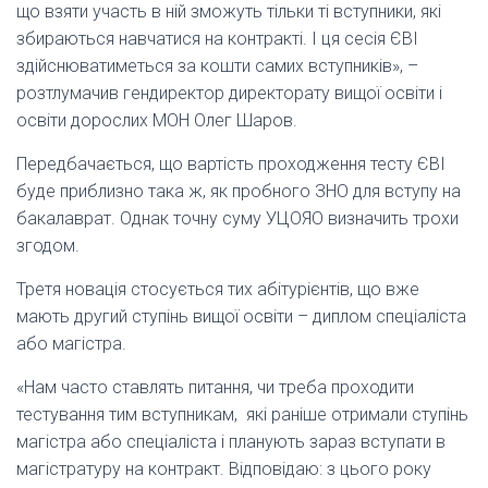
що взяти участь в ній зможуть тільки ті вступники, які
збираються навчатися на контракті. І ця сесія ЄВІ
здійснюватиметься за кошти самих вступників», –
розтлумачив гендиректор директорату вищої освіти і
освіти дорослих МОН Олег Шаров.
Передбачається, що вартість проходження тесту ЄВІ
буде приблизно така ж, як пробного ЗНО для вступу на
бакалаврат. Однак точну суму УЦОЯО визначить трохи
згодом.
Третя новація стосується тих абітурієнтів, що вже
мають другий ступінь вищої освіти – диплом спеціаліста
або магістра.
«Нам часто ставлять питання, чи треба проходити
тестування тим вступникам, які раніше отримали ступінь
магістра або спеціаліста і планують зараз вступати в
магістратуру на контракт. Відповідаю: з цього року