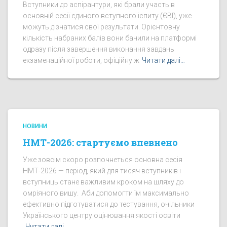
Вступники до аспірантури, які брали участь в
основній сесії єдиного вступного іспиту (ЄВІ), уже
можуть дізнатися свої результати. Орієнтовну
кількість набраних балів вони бачили на платформі
одразу після завершення виконання завдань
екзаменаційної роботи, офіційну ж
Читати далі…
НОВИНИ
НМТ-2026: стартуємо впевнено
Уже зовсім скоро розпочнеться основна сесія
НМТ-2026 — період, який для тисяч вступників і
вступниць стане важливим кроком на шляху до
омріяного вишу. Аби допомогти їм максимально
ефективно підготуватися до тестування, очільники
Українського центру оцінювання якості освіти
Читати далі…