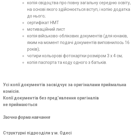
копія свідоцтва про повну загальну середню освіту,
на основі якого здійснюється вступ, і копію додатка
до нього;
сертифікат НМТ
мотиваційний лист
копія військово-облікових документів (для юнаків,
яким на момент подачі документів виповнилось 16
років);
чотири кольорові фотокартки розміром 3 х 4 см;
копія паспорта та коду одного з батьків.
Усі копії документів засвідчує за оригіналами приймальна
комісія.
Копії документів без пред’явлення оригіналів
не
приймаються
Заочна форма навчання
Структурні підрозділи у м. Одесі