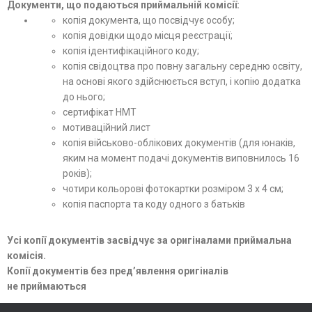
Документи, що подаються приймальній комісії:
копія документа, що посвідчує особу;
копія довідки щодо місця реєстрації;
копія ідентифікаційного коду;
копія свідоцтва про повну загальну середню освіту,
на основі якого здійснюється вступ, і копію додатка
до нього;
сертифікат НМТ
мотиваційний лист
копія військово-облікових документів (для юнаків,
яким на момент подачі документів виповнилось 16
років);
чотири кольорові фотокартки розміром 3 х 4 см;
копія паспорта та коду одного з батьків
Усі копії документів засвідчує за оригіналами приймальна
комісія.
Копії документів без пред’явлення оригіналів
не
приймаються