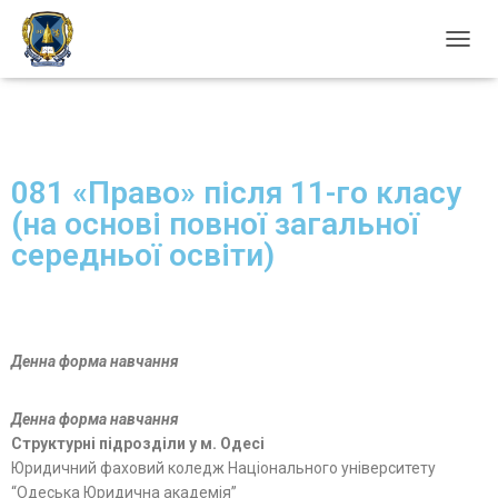
П
Е
Р
Е
М
К
081 «Право» після 11-го класу
Н
У
(на основі повної загальної
Т
середньої освіти)
И
Н
А
В
І
Г
Денна форма навчання
А
Ц
І
Денна форма навчання
Ю
Структурні підрозділи у м. Одесі
Юридичний фаховий коледж Національного університету
“Одеська Юридична академія”