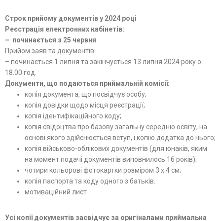
Строк прийому документів у 2024 році
Реєстрація електронних кабінетів:
– починається з 25 червня
Прийом заяв та документів:
– починається 1 липня та закінчується 13 липня 2024
року о
18.00 год.
Документи, що подаються приймальній комісії:
копія документа, що посвідчує особу;
копія довідки щодо місця реєстрації;
копія ідентифікаційного коду;
копія свідоцтва про базову загальну середню освіту, на
основі якого здійснюється вступ, і копію додатка до нього;
копія військово-облікових документів (для юнаків, яким
на момент подачі документів виповнилось 16 років);
чотири кольорові фотокартки розміром 3 х 4 см;
копія паспорта та коду одного з батьків.
мотиваційний лист
Усі копії документів засвідчує за оригіналами приймальна