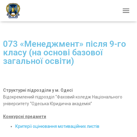
П
Е
Р
Е
М
073 «Менеджмент» після 9-го
К
класу (на основі базової
Н
У
загальної освіти)
Т
И
Н
А
В
Структурні підрозділи у м. Одесі
І
Відокремлений підрозділ “Фаховий коледж Національного
Г
А
університету “Одеська Юридична академія”
Ц
І
Конкурсні предмети
Ю
Критерії оцінювання мотиваційних листів