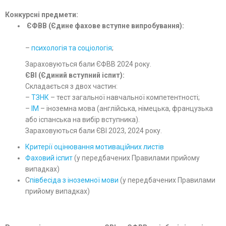
Конкурсні предмети:
ЄФВВ (Єдине фахове вступне випробування):
–
психологія та соціологія
;
Зараховуються бали ЄФВВ 2024 року.
ЄВІ (Єдиний вступний іспит):
Складається з двох частин:
–
ТЗНК
– тест загальної навчальної компетентності;
–
ІМ
– іноземна мова (англійська, німецька, французька
або іспанська на вибір вступника).
Зараховуються бали ЄВІ 2023, 2024 року.
Критерії оцінювання мотиваційних листів
Фаховий іспит
(у передбачених Правилами прийому
випадках)
C
півбесіда з іноземної мови
(у передбачених Правилами
прийому випадках)