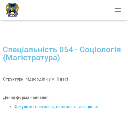
П
Е
Р
Е
М
К
Спеціальність 054 - Соціологія
Н
У
(Магістратура)
Т
И
Н
А
Структурні підрозділи у м. Одесі
В
І
Г
А
Денна форма навчання:
Ц
Факультет психології, політології та соціології
І
Ю