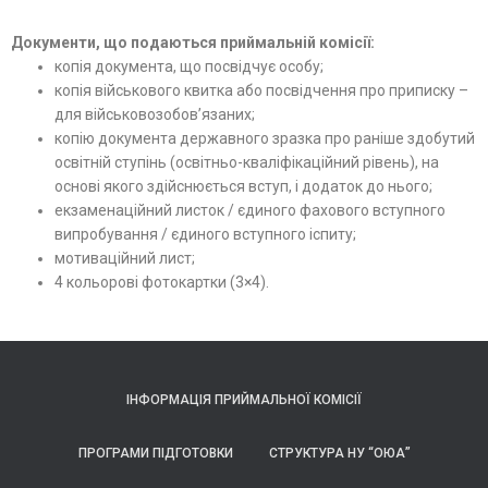
Документи, що подаються приймальній комісії:
копія документа, що посвідчує особу;
копія військового квитка або посвідчення про приписку –
для військовозобов’язаних;
копію документа державного зразка про раніше здобутий
освітній ступінь (освітньо-кваліфікаційний рівень), на
основі якого здійснюється вступ, і додаток до нього;
екзаменаційний листок
/ єдиного фахового вступного
випробування / єдиного вступного іспиту;
мотиваційний лист;
4 кольорові фотокартки (3×4).
ІНФОРМАЦІЯ ПРИЙМАЛЬНОЇ КОМІСІЇ
ПРОГРАМИ ПІДГОТОВКИ
СТРУКТУРА НУ “ОЮА”