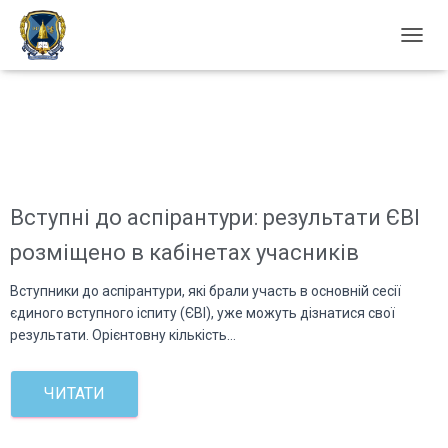
П
Е
Р
Е
М
К
Н
У
Т
Вступні до аспірантури: результати ЄВІ
И
Н
розміщено в кабінетах учасників
А
В
Вступники до аспірантури, які брали участь в основній сесії
І
єдиного вступного іспиту (ЄВІ), уже можуть дізнатися свої
Г
результати. Орієнтовну кількість…
А
Ц
І
ЧИТАТИ
Ю